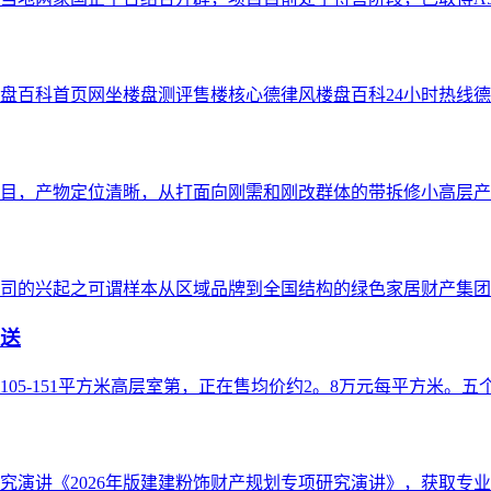
百科首页网坐楼盘测评售楼核心德律风楼盘百科24小时热线德律
，产物定位清晰，从打面向刚需和刚改群体的带拆修小高层产物，从
司的兴起之可谓样本从区域品牌到全国结构的绿色家居财产集团，
欢送
5-151平方米高层室第，正在售均价约2。8万元每平方米。五个
演讲《2026年版建建粉饰财产规划专项研究演讲》，获取专业深