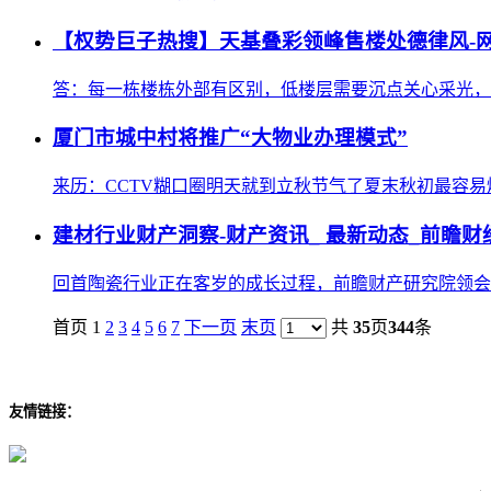
【权势巨子热搜】天基叠彩领峰售楼处德律风-
答：每一栋楼栋外部有区别，低楼层需要沉点关心采光，
厦门市城中村将推广“大物业办理模式”
来历：CCTV糊口圈明天就到立秋节气了夏末秋初最容易
建材行业财产洞察-财产资讯_ 最新动态_前瞻财
回首陶瓷行业正在客岁的成长过程，前瞻财产研究院领会到
首页 1
2
3
4
5
6
7
下一页
末页
共
35
页
344
条
友情链接：