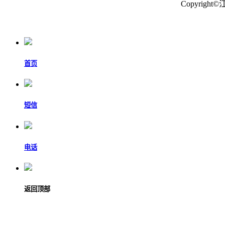
Copyrig
首页
短信
电话
返回顶部