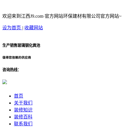
欢迎来到江西J9.com·官方网站环保建材有限公司官方网站~
设为首页
|
收藏网站
生产销售玻璃钢化粪池
值得您信赖的供应商
咨询热线：
首页
关于我们
装修知识
装修百科
联系我们